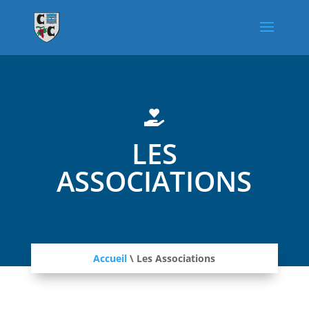

LES
ASSOCIATIONS
Accueil
\
Les Associations