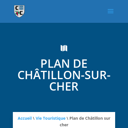

PLAN DE
CHÂTILLON-SUR-
CHER
Accueil
\
Vie Touristique
\
Plan de Châtillon sur
cher