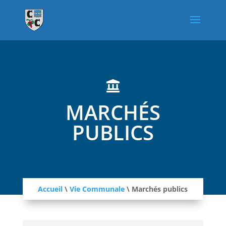

MARCHÉS
PUBLICS
Accueil
\
Vie Communale
\
Marchés publics