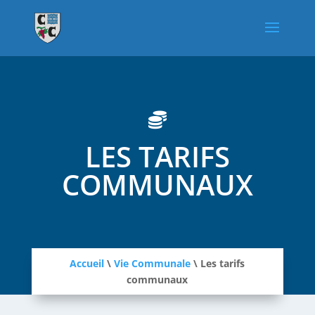

LES TARIFS
COMMUNAUX
Accueil
\
Vie Communale
\
Les tarifs
communaux