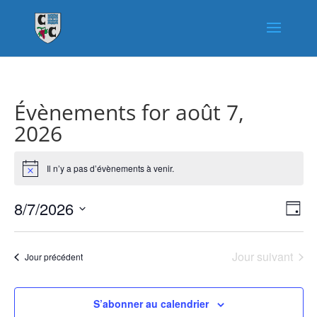
Évènements for août 7,
2026
Il n’y a pas d’évènements à venir.
Notice
Nav
Nav
8/7/2026
Jour
de
par
Sélectionnez
vue
con
une
Év
Jour suivant
Jour précédent
date.
S’abonner au calendrier