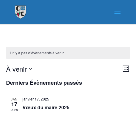
Il n’y a pas d’évènements à venir.
Nav
Nav
À venir
Liste
de
par
Sélectionnez
vue
con
Derniers Évènements passés
une
Év
date.
janvier 17, 2025
JAN
17
Vœux du maire 2025
2025